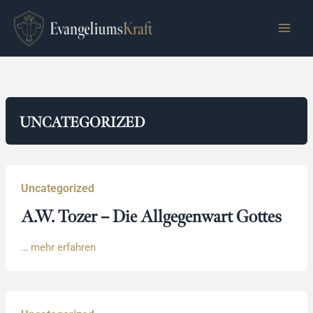
Zum
Inhalt
springen
UNCATEGORIZED
Uncategorized
A.W. Tozer – Die Allgegenwart Gottes
…
mehr erfahren