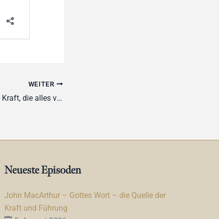
WEITER
Niko Derksen – Die Kraft, die alles verändert
Neueste Episoden
John MacArthur – Gottes Wort – die Quelle der
Kraft und Führung