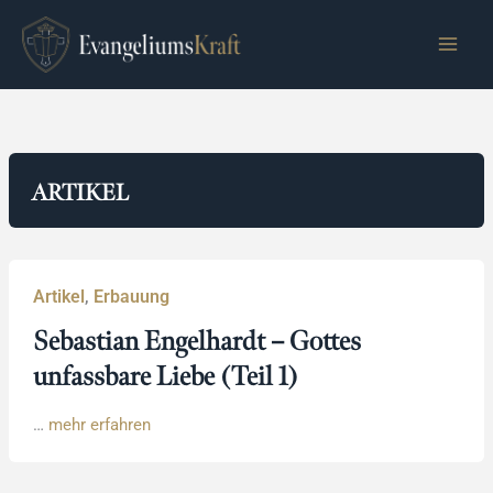
Zum
Inhalt
springen
ARTIKEL
Artikel
,
Erbauung
Sebastian Engelhardt – Gottes
unfassbare Liebe (Teil 1)
…
mehr erfahren