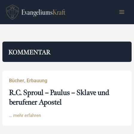
Zum
Inhalt
springen
KOMMENTAR
Bücher
,
Erbauung
R.C. Sproul – Paulus – Sklave und
berufener Apostel
…
mehr erfahren