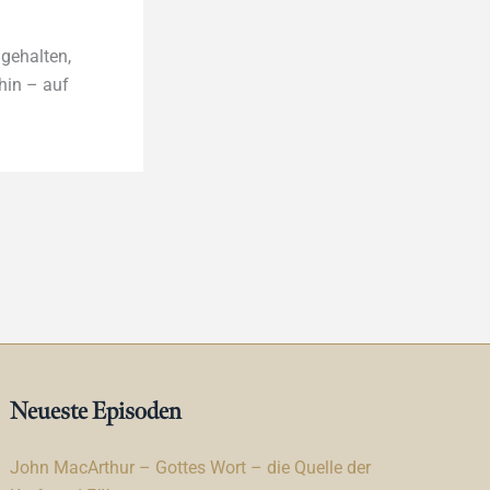
 gehalten,
hin – auf
Neueste Episoden
John MacArthur – Gottes Wort – die Quelle der