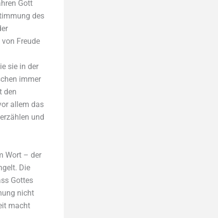
hren Gott
estimmung des
der
, von Freude
e sie in der
nschen immer
t den
 vor allem das
uerzählen und
m Wort – der
gelt. Die
ass Gottes
mung nicht
eit macht