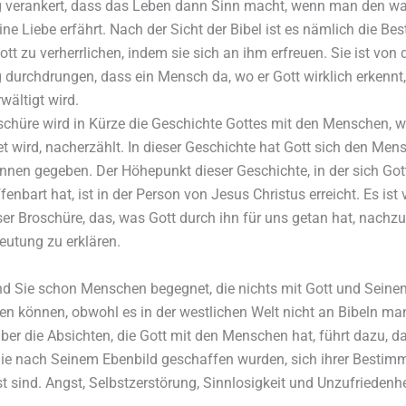
 verankert, dass das Leben dann Sinn macht, wenn man den wa
ine Liebe erfährt. Nach der Sicht der Bibel ist es nämlich die B
t zu verherrlichen, indem sie sich an ihm erfreuen. Sie ist von 
durchdrungen, dass ein Mensch da, wo er Gott wirklich erkennt
wältigt wird.
oschüre wird in Kürze die Geschichte Gottes mit den Menschen, wi
tet wird, nacherzählt. In dieser Geschichte hat Gott sich den Me
nnen gegeben. Der Höhepunkt dieser Geschichte, in der sich Got
nbart hat, ist in der Person von Jesus Christus erreicht. Es ist
ser Broschüre, das, was Gott durch ihn für uns getan hat, nachz
eutung zu erklären.
ind Sie schon Menschen begegnet, die nichts mit Gott und Seine
en können, obwohl es in der westlichen Welt nicht an Bibeln man
ber die Absichten, die Gott mit den Menschen hat, führt dazu, d
ie nach Seinem Ebenbild geschaffen wurden, sich ihrer Bestim
 sind. Angst, Selbstzerstörung, Sinnlosigkeit und Unzufriedenh