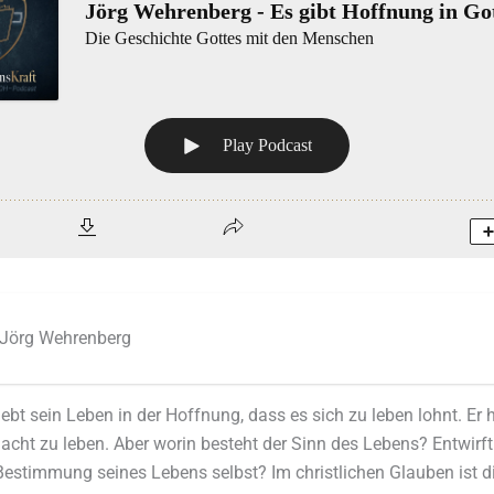
Jörg Wehrenberg
bt sein Leben in der Hoffnung, dass es sich zu leben lohnt. Er h
acht zu leben. Aber worin besteht der Sinn des Lebens? Entwirft
estimmung seines Lebens selbst? Im christlichen Glauben ist d