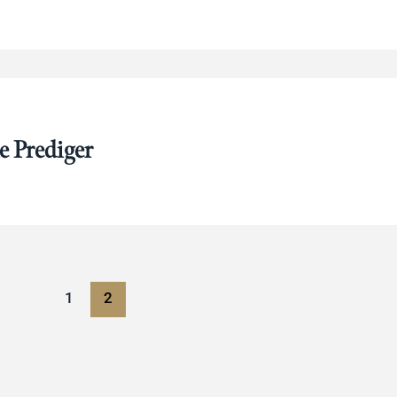
e Prediger
1
2