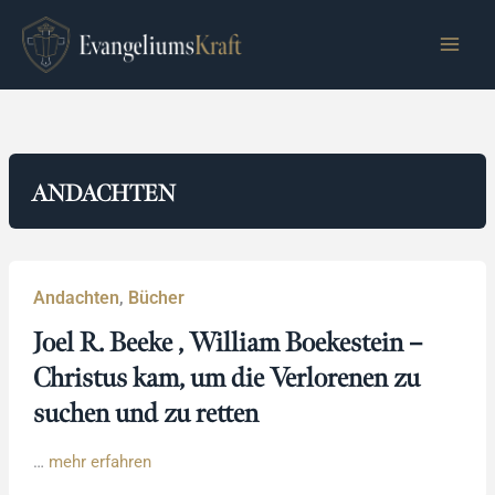
Zum
Inhalt
springen
ANDACHTEN
Andachten
,
Bücher
Joel R. Beeke , William Boekestein –
Christus kam, um die Verlorenen zu
suchen und zu retten
…
mehr erfahren