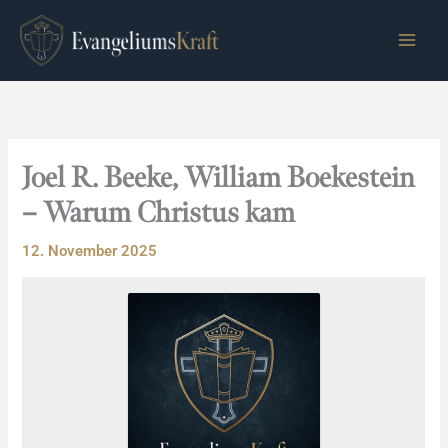
Zum
Inhalt
springen
Joel R. Beeke, William Boekestein
– Warum Christus kam
12. November 2025