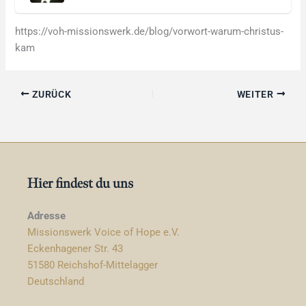
https://voh-missionswerk.de/blog/vorwort-warum-christus-
kam
ZURÜCK
WEITER
Hier findest du uns
Adresse
Missionswerk Voice of Hope e.V.
Eckenhagener Str. 43
51580 Reichshof-Mittelagger
Deutschland