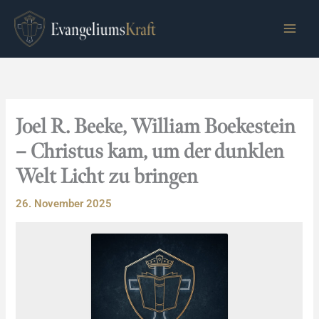
Zum
Inhalt
springen
Joel R. Beeke, William Boekestein
– Christus kam, um der dunklen
Welt Licht zu bringen
26. November 2025