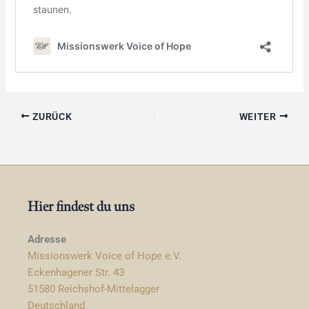
ZURÜCK
WEITER
Hier findest du uns
Adresse
Missionswerk Voice of Hope e.V.
Eckenhagener Str. 43
51580 Reichshof-Mittelagger
Deutschland